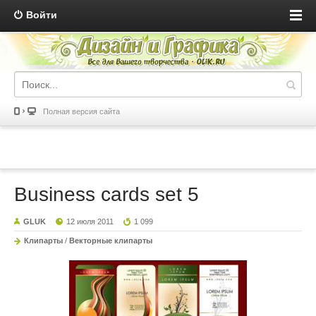
Войти
Полная версия сайта
Business cards set 5
GLUK
12 июля 2011
1 099
Клипарты
/
Векторные клипарты