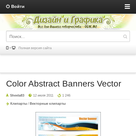
Войти
Полная версия сайта
Color Abstract Banners Vector
Sheela83
12 июля 2011
1 246
Клипарты
/
Векторные клипарты