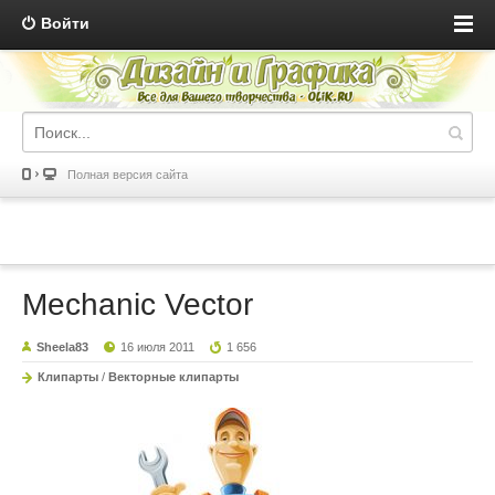
Войти
Полная версия сайта
Mechanic Vector
Sheela83
16 июля 2011
1 656
Клипарты
/
Векторные клипарты