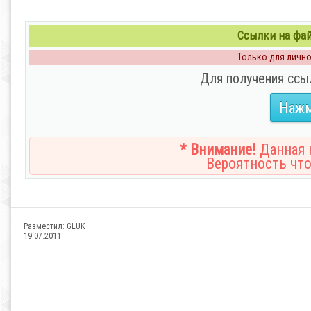
Ссылки на файл
Только для личног
Для получения ссы
Нажм
* Внимание!
Данная н
Вероятность что
Разместил:
GLUK
19.07.2011