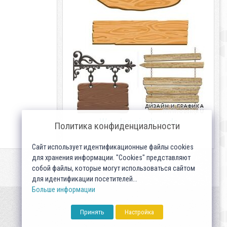
Wooden signboards
Политика конфиденциальности
Сайт использует идентификационные файлы cookies
для хранения информации. "Cookies" представляют
собой файлы, которые могут использоваться сайтом
для идентификации посетителей...
Больше информации
Принять
Настройка