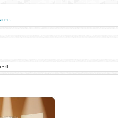
я сеть
n wall