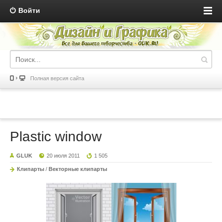
Войти
Полная версия сайта
Plastic window
GLUK
20 июля 2011
1 505
Клипарты
/
Векторные клипарты