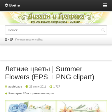
Войти
Полная версия сайта
Летние цветы | Summer
Flowers (EPS + PNG clipart)
appleLady
23 июля 2011
1 717
Клипарты
/
Векторные клипарты