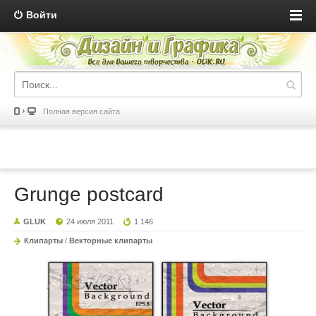
Войти
Полная версия сайта
Grunge postcard
GLUK
24 июля 2011
1 146
Клипарты
/
Векторные клипарты