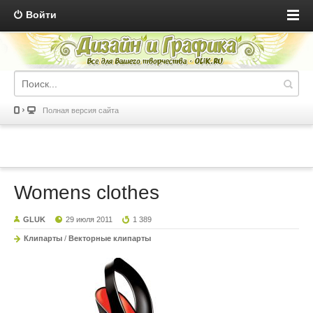
Войти
Полная версия сайта
Womens clothes
GLUK
29 июля 2011
1 389
Клипарты
/
Векторные клипарты