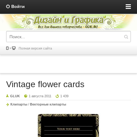
Войти
Полная версия сайта
Vintage flower cards
GLUK
1 августа 2011
1 439
Клипарты
/
Векторные клипарты