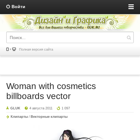
Войти
Полная версия сайта
Woman with cosmetics
billboards vector
GLUK
4 августа 2011
1 097
Клипарты
/
Векторные клипарты