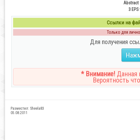
Abstract
3 EPS 
Ссылки на файл
Только для личног
Для получения ссы
Нажм
* Внимание!
Данная н
Вероятность что
Разместил:
Sheela83
05.08.2011