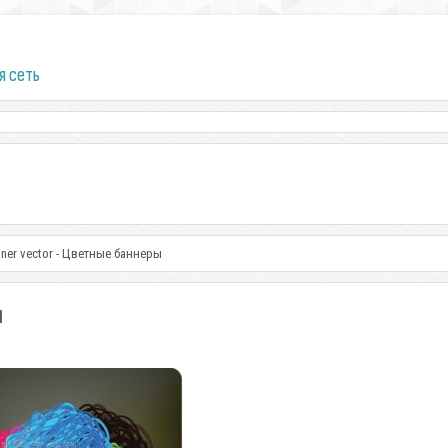
я сеть
anner vector - Цветные баннеры
ы