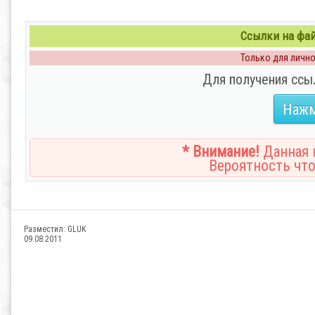
Ссылки на файл
Только для личног
Для получения ссы
Нажм
* Внимание!
Данная н
Вероятность что
Разместил:
GLUK
09.08.2011