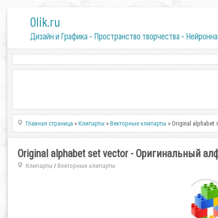
0lik.ru
Дизайн и Графика - Пространство творчества - Нейронна
Главная страница
»
Клипарты
»
Векторные клипарты
» Original alphabe
Original alphabet set vector - Оригинальный а
Клипарты
Векторные клипарты
/