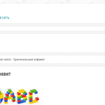
я сеть
t set vector - Оригинальный алфавит
лфавит