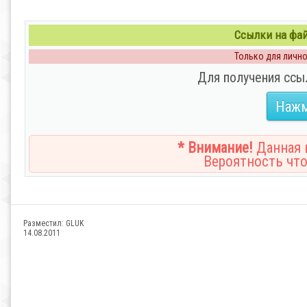
Ссылки на файл
Только для личног
Для получения ссы
Нажм
* Внимание!
Данная н
Вероятность что
Разместил:
GLUK
14.08.2011