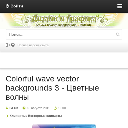
Войти
Полная версия сайта
Colorful wave vector
backgrounds 3 - Цветные
волны
GLUK
18 августа 2011
1 600
Клипарты
/
Векторные клипарты