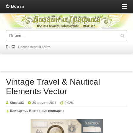
Войти
Полная версия сайта
Vintage Travel & Nautical
Elements Vector
Sheela83
30 августа 2011
2 028
Клипарты
/
Векторные клипарты