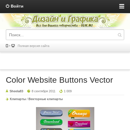
Войти
Полная версия сайта
Color Website Buttons Vector
Sheela83
8 сентября 2011
1 009
Клипарты
/
Векторные клипарты