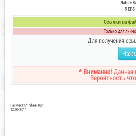
Nature B
5 EPS 
Ссылки на файл
Только для личног
Для получения ссы
Нажм
* Внимание!
Данная н
Вероятность что
Разместил:
Sheela83
12.09.2011