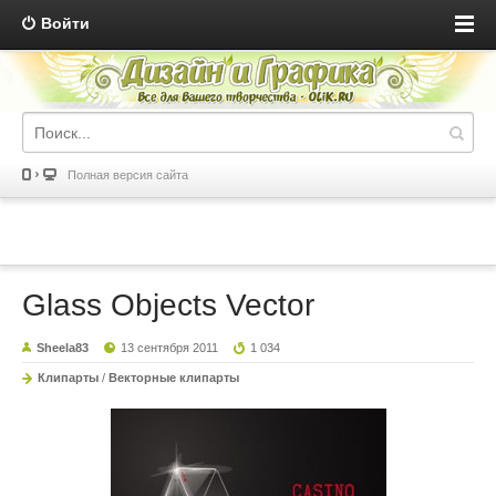
Войти
Полная версия сайта
Glass Objects Vector
Sheela83
13 сентября 2011
1 034
Клипарты
/
Векторные клипарты