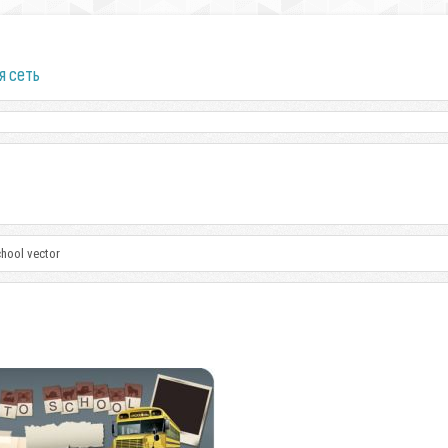
я сеть
chool vector