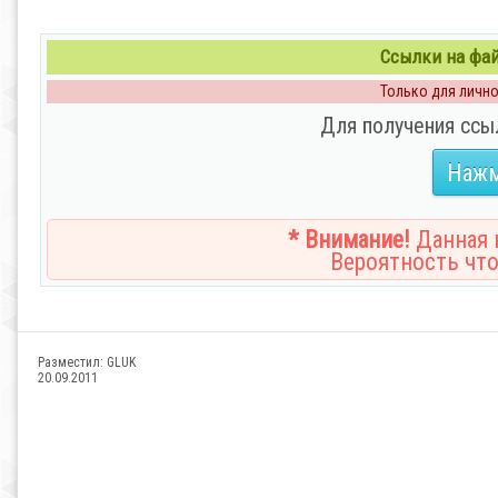
Ссылки на файл
Только для личног
Для получения ссы
Нажм
* Внимание!
Данная н
Вероятность что
Разместил:
GLUK
20.09.2011