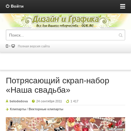
Войти
Полная версия сайта
Потрясающий скрап-набор
«Наша свадьба»
belodedova
24 сентября 2011
1 417
Клипарты
/
Векторные клипарты