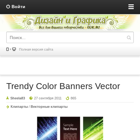
Войти
Полная версия сайта
Trendy Color Banners Vector
Sheela83
27 сентября 2011
865
Клипарты
/
Векторные клипарты