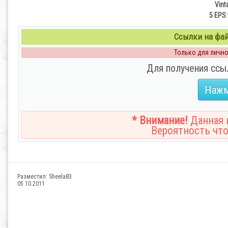
Vint
5 EPS 
Ссылки на файл
Только для личног
Для получения ссы
Нажм
* Внимание!
Данная н
Вероятность что
Разместил:
Sheela83
05.10.2011