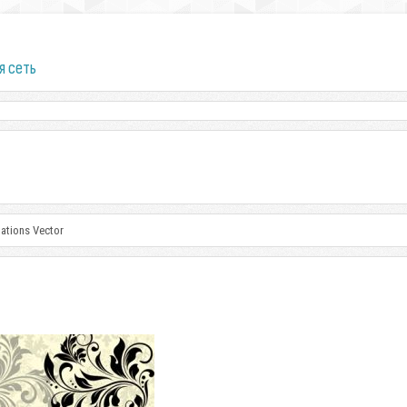
я сеть
tations Vector