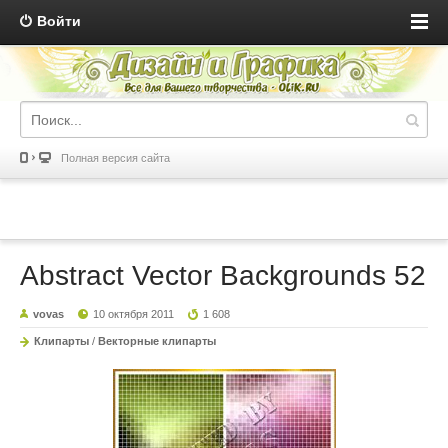
Войти
Полная версия сайта
Abstract Vector Backgrounds 52
vovas
10 октября 2011
1 608
Клипарты
/
Векторные клипарты