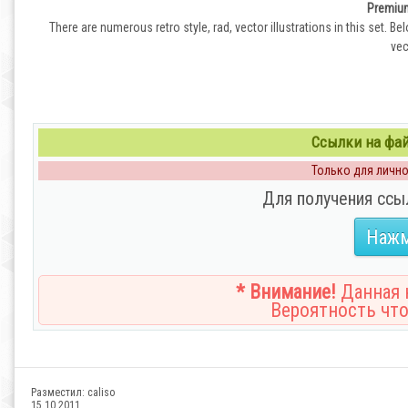
Premium
There are numerous retro style, rad, vector illustrations in this set. B
vec
Ссылки на файл
Только для личног
Для получения ссы
Нажм
* Внимание!
Данная н
Вероятность что
Разместил:
caliso
15.10.2011