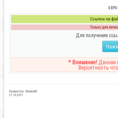
5 EPS 
Ссылки на файл
Только для личног
Для получения ссы
Нажм
* Внимание!
Данная н
Вероятность что
Разместил:
Sheela83
17.10.2011