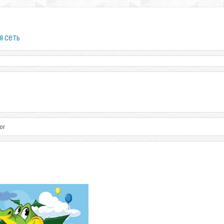
я сеть
or