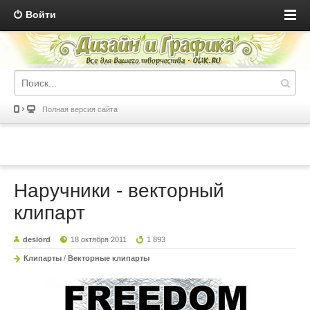
Войти
Полная версия сайта
Наручники - векторный
клипарт
deslord
18 октября 2011
1 893
Клипарты
/
Векторные клипарты