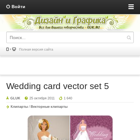
Войти
Полная версия сайта
Wedding card vector set 5
GLUK
25 октября 2011
1 640
Клипарты
/
Векторные клипарты