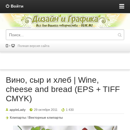
Войти
Полная версия сайта
Вино, сыр и хлеб | Wine,
cheese and bread (EPS + TIFF
CMYK)
appleLady
29 октября 2011
1 430
Клипарты
/
Векторные клипарты