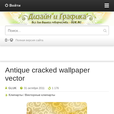
Войти
Полная версия сайта
Antique cracked wallpaper
vector
GLUK
31 октября 2011
1 176
Клипарты
/
Векторные клипарты