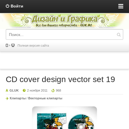
Войти
Полная версия сайта
CD cover design vector set 19
GLUK
2 ноября 2011
968
Клипарты
/
Векторные клипарты