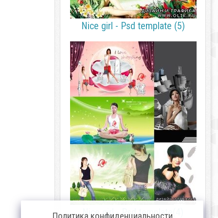
Nice girl - Psd template (5)
Nice girl - Psd template(4)
Политика конфиденциальности