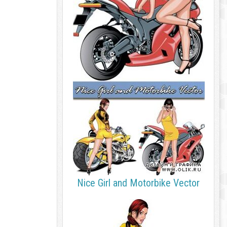
Nice Girl and Motorbike Vector