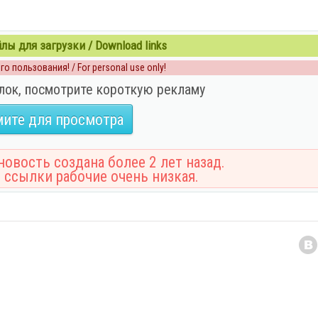
ы для загрузки / Download links
о пользования! / For personal use only!
лок, посмотрите короткую рекламу
ите для просмотра
овость создана более 2 лет назад.
 ссылки рабочие очень низкая.