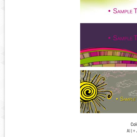
Col
AI | 