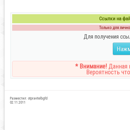
Ссылки на файл
Только для личног
Для получения ссы
Нажм
* Внимание!
Данная н
Вероятность что
Разместил:
otpravitelbgfd
02.11.2011