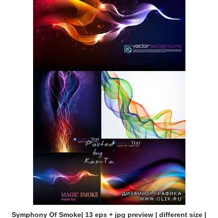
Symphony Of Smoke| 13 eps + jpg preview | different size |