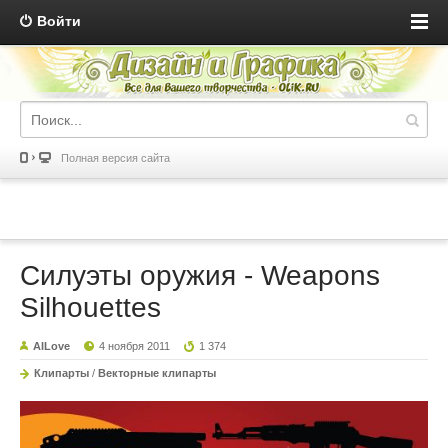
Войти
Полная версия сайта
Силуэты оружия - Weapons
Silhouettes
AILove
4 ноября 2011
1 374
Клипарты
/
Векторные клипарты