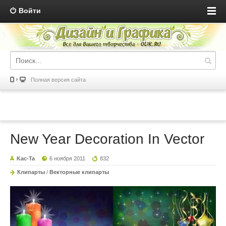
Войти
Полная версия сайта
New Year Decoration In Vector
Kac-Ta
6 ноября 2011
832
Клипарты
/
Векторные клипарты