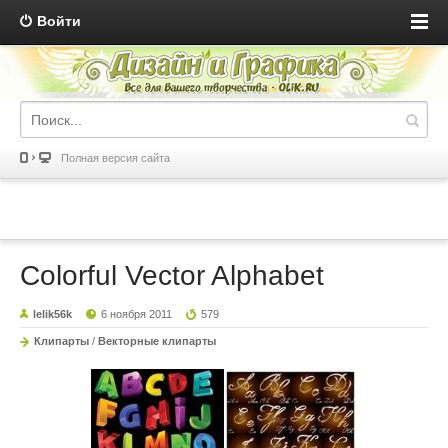
Войти
Полная версия сайта
Colorful Vector Alphabet
lelik56k
6 ноября 2011
579
Клипарты
/
Векторные клипарты