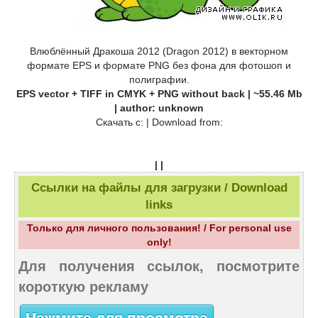
Влюблённый Дракоша 2012 (Dragon 2012) в векторном
формате EPS и формате PNG без фона для фотошоп и
полиграфии.
EPS vector + TIFF in CMYK + PNG without back | ~55.46 Mb
| author: unknown
Скачать c: | Download from:
| |
Ссылки на файлы для загрузки / Download
links
Только для личного пользования! / For personal use
only!
Для получения ссылок, посмотрите
короткую рекламу
Нажмите для просмотра