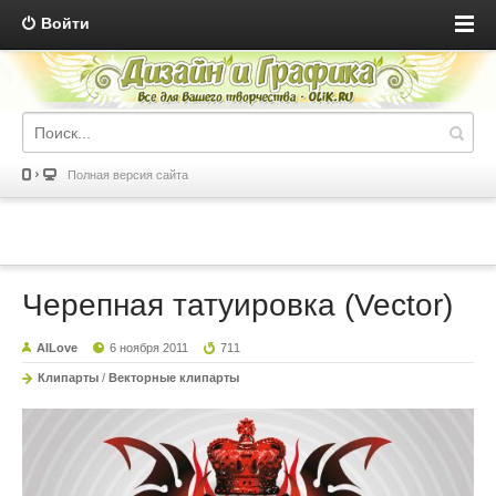
Войти
Полная версия сайта
Черепная татуировка (Vector)
AILove
6 ноября 2011
711
Клипарты
/
Векторные клипарты