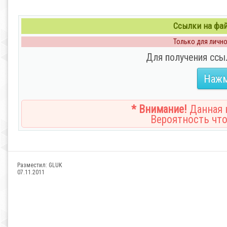
Ссылки на файл
Только для личног
Для получения ссы
Нажм
* Внимание!
Данная н
Вероятность что
Разместил:
GLUK
07.11.2011