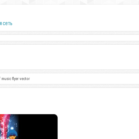
я сеть
 music flyer vector