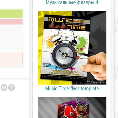
Музыкальные флаеры 4
Music Time flyer template