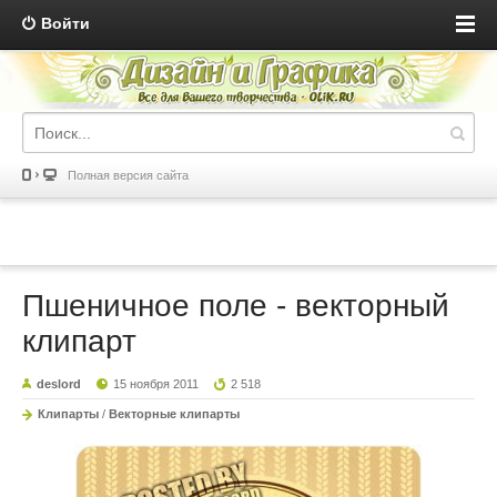
Войти
Полная версия сайта
Пшеничное поле - векторный
клипарт
deslord
15 ноября 2011
2 518
Клипарты
/
Векторные клипарты