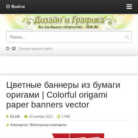
Войти
Полная версия сайта
Цветные баннеры из бумаги
оригами | Colorful origami
paper banners vector
GLUK
16 ноября 2011
1 596
Клипарты
/
Векторные клипарты