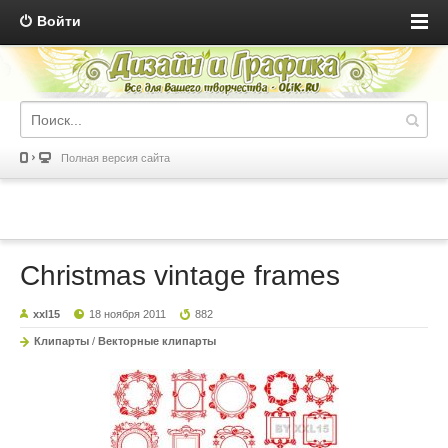
Войти
Полная версия сайта
Christmas vintage frames
xxl15
18 ноября 2011
882
Клипарты
/
Векторные клипарты