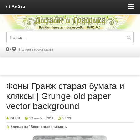
Войти
Полная версия сайта
Фоны Гранж старая бумага и
кляксы | Grunge old paper
vector background
GLUK
23 ноября 2011
2 339
Клипарты
/
Векторные клипарты