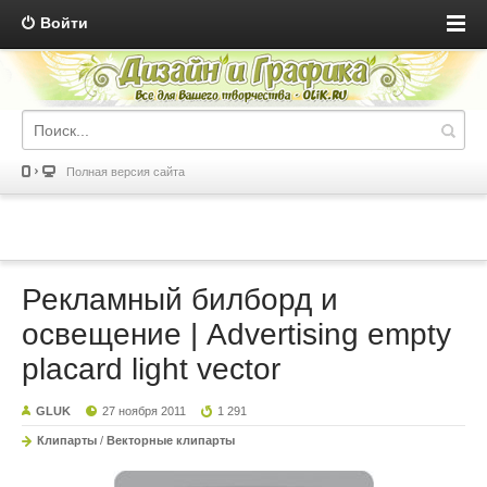
Войти
Полная версия сайта
Рекламный билборд и
освещение | Advertising empty
placard light vector
GLUK
27 ноября 2011
1 291
Клипарты
/
Векторные клипарты