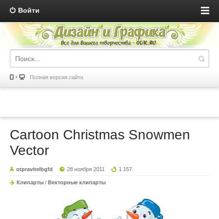
Войти
Полная версия сайта
Cartoon Christmas Snowmen
Vector
otpravitelbgfd
28 ноября 2011
1 157
Клипарты
/
Векторные клипарты