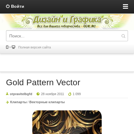
Войти
Полная версия сайта
Gold Pattern Vector
otpravitelbgfd
28 ноября 2011
1 099
Клипарты
/
Векторные клипарты