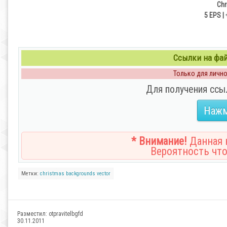
Chr
5 EPS |
Ссылки на файл
Только для личног
Для получения ссы
Нажм
* Внимание!
Данная н
Вероятность что
Метки:
christmas
backgrounds
vector
Разместил:
otpravitelbgfd
30.11.2011