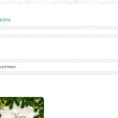
я сеть
ound Vector