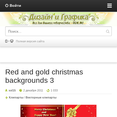
Войти
Полная версия сайта
Red and gold christmas
backgrounds 3
xxl15
2 декабря 2011
1 033
Клипарты
/
Векторные клипарты