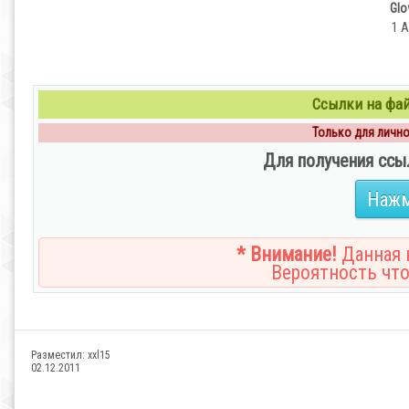
Glo
1 A
Ссылки на файл
Только для личног
Для получения ссы
Нажм
* Внимание!
Данная н
Вероятность что
Разместил:
xxl15
02.12.2011