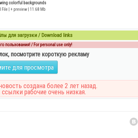
wing colorful backgrounds
I File | + preview | 11.68 Mb
ы для загрузки / Download links
о пользования! / For personal use only!
лок, посмотрите короткую рекламу
ите для просмотра
овость создана более 2 лет назад.
 ссылки рабочие очень низкая.