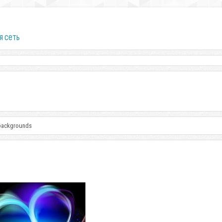
я сеть
 backgrounds