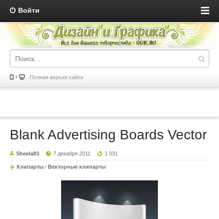
Войти
Полная версия сайта
Blank Advertising Boards Vector
Sheela83
7 декабря 2011
1 031
Клипарты
/
Векторные клипарты